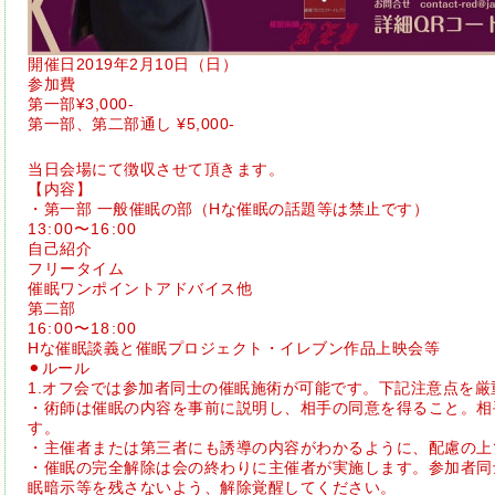
開催日2019年2月10日（日）
参加費
第一部¥3,000-
第一部、第二部通し ¥5,000-
当日会場にて徴収させて頂きます。
【内容】
・第一部 一般催眠の部（Hな催眠の話題等は禁止です）
13:00〜16:00
自己紹介
フリータイム
催眠ワンポイントアドバイス他
第二部
16:00〜18:00
Hな催眠談義と催眠プロジェクト・イレブン作品上映会等
⚫︎ルール
1.オフ会では参加者同士の催眠施術が可能です。下記注意点を
・術師は催眠の内容を事前に説明し、相手の同意を得ること。相
す。
・主催者または第三者にも誘導の内容がわかるように、配慮の上
・催眠の完全解除は会の終わりに主催者が実施します。参加者同
眠暗示等を残さないよう、解除覚醒してください。