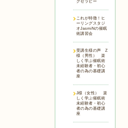
グセラピー
これが特徴！ヒ
ーリングスタジ
オJasmiNの催眠
術講習会
受講生様の声 Z
様（男性） 楽
しく学ぶ催眠術
未経験者・初心
者の為の基礎講
座
J様（女性） 楽
しく学ぶ催眠術
未経験者・初心
者の為の基礎講
座