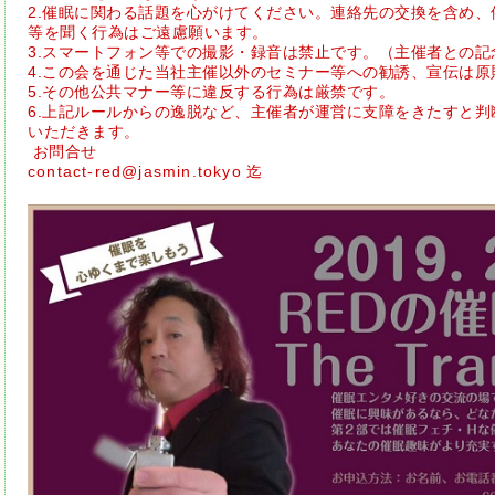
2.催眠に関わる話題を心がけてください。連絡先の交換を含め
等を聞く行為はご遠慮願います。
3.スマートフォン等での撮影・録音は禁止です。（主催者との記
4.この会を通じた当社主催以外のセミナー等への勧誘、宣伝は原
5.その他公共マナー等に違反する行為は厳禁です。
6.上記ルールからの逸脱など、主催者が運営に支障をきたすと
いただきます。
お問合せ
contact-red@jasmin.tokyo
迄