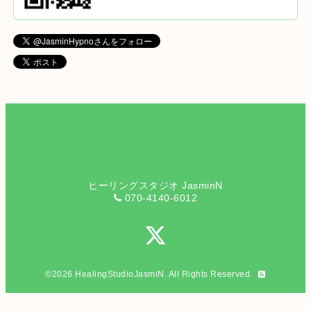
ヒーリングスタジオ JasminN
070-4140-6012
©2026
HealingStudioJasmiN
. All Rights Reserved.