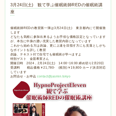
3月24日(土) 観て学ぶ催眠術師REDの催眠術講
座
催眠術師REDの教習第一弾は3月24日(土) 東京都内にて開催致
します
どなたも気軽に参加出来るようお手頃な価格設定となっています
が、本当に中身の濃い充実した教習内容になっています
これから始める方は勿論、更に上達を目指す方にも見落としがち
なポイントを詳しく教習
勿論、テキスト付で自宅でも催眠術が学べますよ
特別ゲスト 金苗希実さん
開催日時 2024，2月24日(土) 14:00~16:00 締め切り2月20日
受講料 税込価格￥21,780- (税別)￥19,800-カード決済対応
しています
お問合せ・お申込
contact@jasmin.tokyo