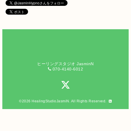
ヒーリングスタジオ JasminN
070-4140-6012
©2026
HealingStudioJasmiN
. All Rights Reserved.