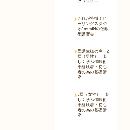
グセラピー
これが特徴！ヒ
ーリングスタジ
オJasmiNの催眠
術講習会
受講生様の声 Z
様（男性） 楽
しく学ぶ催眠術
未経験者・初心
者の為の基礎講
座
J様（女性） 楽
しく学ぶ催眠術
未経験者・初心
者の為の基礎講
座