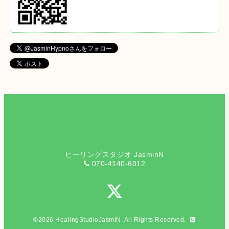
ヒーリングスタジオ JasminN
070-4140-6012
©2026
HealingStudioJasmiN
. All Rights Reserved.