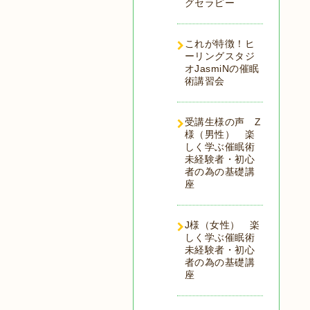
グセラピー
これが特徴！ヒ
ーリングスタジ
オJasmiNの催眠
術講習会
受講生様の声 Z
様（男性） 楽
しく学ぶ催眠術
未経験者・初心
者の為の基礎講
座
J様（女性） 楽
しく学ぶ催眠術
未経験者・初心
者の為の基礎講
座